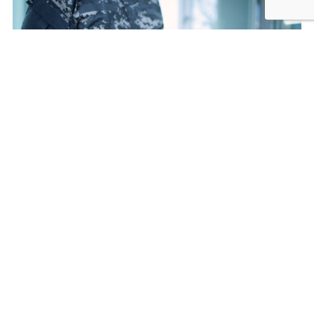
Gdzie możesz pracować po kierunku
Bezpieczeństwo narodowe?
w administracji państwowej i samorządowej
na stanowiskach w komórkach zarządzania
kryzysowego i obronnych,
w instytucjach Unii Europejskiej,