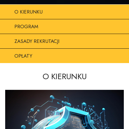
O KIERUNKU
PROGRAM
ZASADY REKRUTACJI
OPŁATY
O KIERUNKU